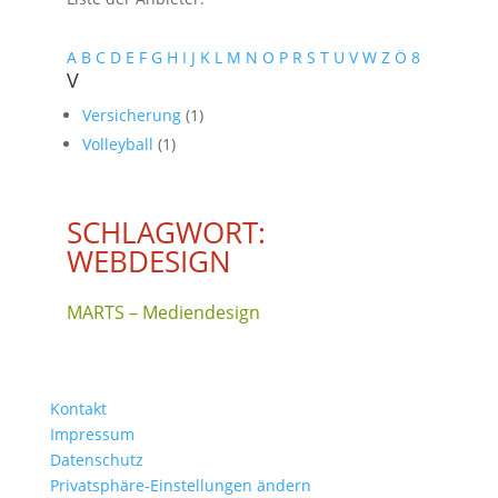
A
B
C
D
E
F
G
H
I
J
K
L
M
N
O
P
R
S
T
U
V
W
Z
Ö
8
V
Versicherung
(1)
Volleyball
(1)
SCHLAGWORT:
WEBDESIGN
MARTS – Mediendesign
Kontakt
Impressum
Datenschutz
Privatsphäre-Einstellungen ändern