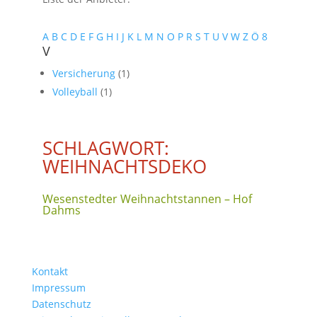
A
B
C
D
E
F
G
H
I
J
K
L
M
N
O
P
R
S
T
U
V
W
Z
Ö
8
V
Versicherung
(1)
Volleyball
(1)
SCHLAGWORT:
WEIHNACHTSDEKO
Wesenstedter Weihnachtstannen – Hof
Dahms
Kontakt
Impressum
Datenschutz