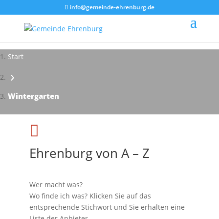
info@gemeinde-ehrenburg.de
Start
›
Impressionen - Mareike Kranz
Wintergarten

Ehrenburg von A – Z
Wer macht was?
Wo finde ich was? Klicken Sie auf das
entsprechende Stichwort und Sie erhalten eine
Liste der Anbieter.