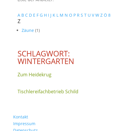
A
B
C
D
E
F
G
H
I
J
K
L
M
N
O
P
R
S
T
U
V
W
Z
Ö
8
Z
Zäune
(1)
SCHLAGWORT:
WINTERGARTEN
Zum Heidekrug
Tischlereifachbetrieb Schild
Kontakt
Impressum
Datenschutz