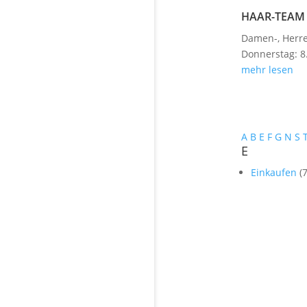
HAAR-TEAM
Damen-, Herre
Donnerstag: 8.
mehr lesen
A
B
E
F
G
N
S
E
Einkaufen
(7