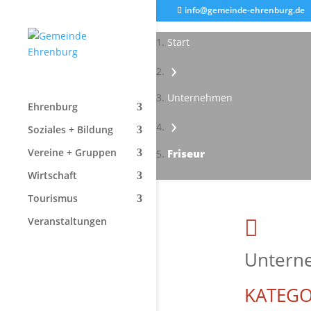
info@gemeinde-ehrenburg.de
Start
›
Unternehmen
Ehrenburg
›
Soziales + Bildung
Vereine + Gruppen
Friseur
Wirtschaft
Tourismus
Veranstaltungen

Untern
KATEGO