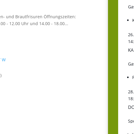
Ga
n- und Brautfrisuren Öffnungszeiten:
00 - 12.00 Uhr und 14.00 - 18.00...
26
14
KA
T
W
Ga
)
28
18
DO
Sp