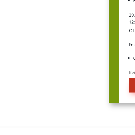
29
12
OL
Fe
Ke