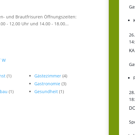
Ga
n- und Brautfrisuren Öffnungszeiten:
00 - 12.00 Uhr und 14.00 - 18.00...
26
14
KA
T
W
Ga
unst
(1)
Gästezimmer
(4)
Gastronomie
(3)
sbau
(1)
Gesundheit
(1)
28
18
DO
Sp