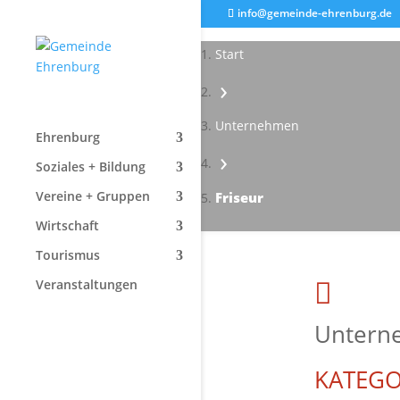
info@gemeinde-ehrenburg.de
Start
›
Unternehmen
Ehrenburg
›
Soziales + Bildung
Vereine + Gruppen
Friseur
Wirtschaft
Tourismus
Veranstaltungen

Untern
KATEGO