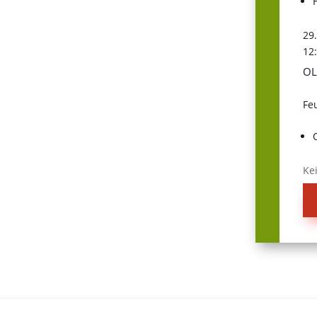
29
12
OL
Fe
Ke