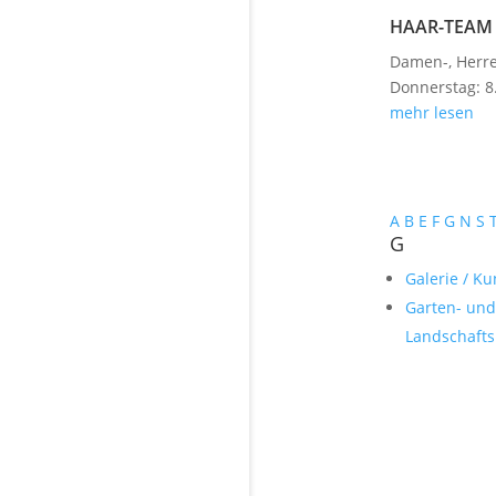
HAAR-TEAM
Damen-, Herre
Donnerstag: 8.
mehr lesen
A
B
E
F
G
N
S
G
Galerie / K
Garten- und
Landschaft