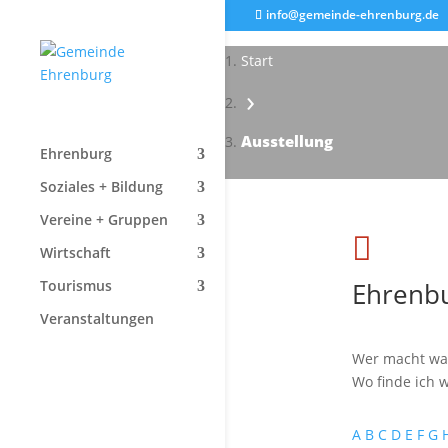
info@gemeinde-ehrenburg.de
Start
›
Ausstellung
Ehrenburg
Soziales + Bildung
Vereine + Gruppen

Wirtschaft
Ehrenbu
Tourismus
Veranstaltungen
Wer macht wa
Wo finde ich w
A
B
C
D
E
F
G