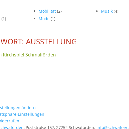
Mobilität
(2)
Musik
(4)
k
(1)
Mode
(1)
WORT: AUSSTELLUNG
n Kirchspiel Schmalförden
nstellungen ändern
vatsphäre-Einstellungen
widerrufen
Schwaförden
, Poststraße 157, 27252 Schwaförden.
info@schwafoer