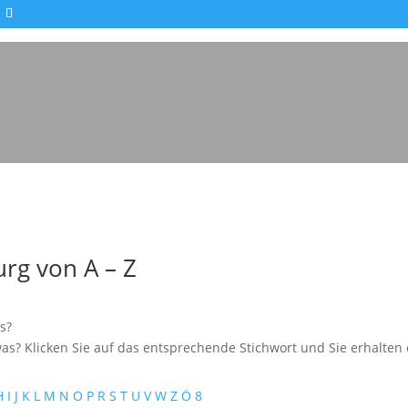
Impressionen - Mareike Kranz
rg von A – Z
s?
as? Klicken Sie auf das entsprechende Stichwort und Sie erhalten e
H
I
J
K
L
M
N
O
P
R
S
T
U
V
W
Z
Ö
8