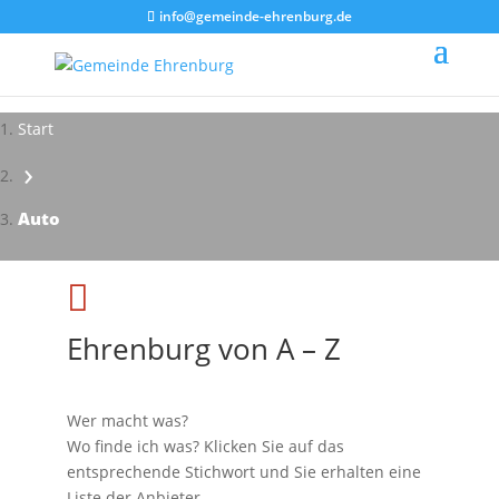
info@gemeinde-ehrenburg.de
Start
›
Impressionen - Mareike Kranz
Auto

Ehrenburg von A – Z
Wer macht was?
Wo finde ich was? Klicken Sie auf das
entsprechende Stichwort und Sie erhalten eine
Liste der Anbieter.