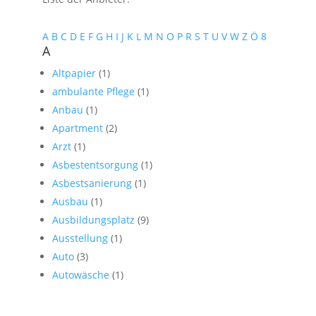
A
B
C
D
E
F
G
H
I
J
K
L
M
N
O
P
R
S
T
U
V
W
Z
Ö
8
A
Altpapier
(1)
ambulante Pflege
(1)
Anbau
(1)
Apartment
(2)
Arzt
(1)
Asbestentsorgung
(1)
Asbestsanierung
(1)
Ausbau
(1)
Ausbildungsplatz
(9)
Ausstellung
(1)
Auto
(3)
Autowäsche
(1)