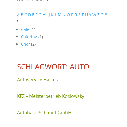
A
B
C
D
E
F
G
H
I
J
K
L
M
N
O
P
R
S
T
U
V
W
Z
Ö
8
C
Café
(1)
Catering
(1)
Chor
(2)
SCHLAGWORT: AUTO
Autoservice Harms
KFZ – Meisterbetrieb Koslowsky
Autohaus Schmidt GmbH