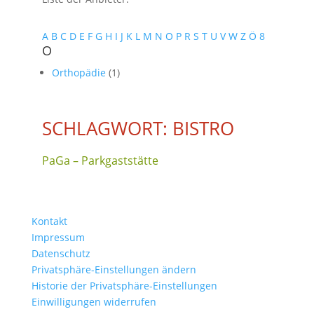
A
B
C
D
E
F
G
H
I
J
K
L
M
N
O
P
R
S
T
U
V
W
Z
Ö
8
O
Orthopädie
(1)
SCHLAGWORT: BISTRO
PaGa – Parkgaststätte
Kontakt
Impressum
Datenschutz
Privatsphäre-Einstellungen ändern
Historie der Privatsphäre-Einstellungen
Einwilligungen widerrufen