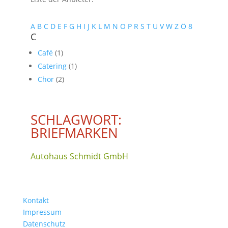
A
B
C
D
E
F
G
H
I
J
K
L
M
N
O
P
R
S
T
U
V
W
Z
Ö
8
C
Café
(1)
Catering
(1)
Chor
(2)
SCHLAGWORT:
BRIEFMARKEN
Autohaus Schmidt GmbH
Kontakt
Impressum
Datenschutz