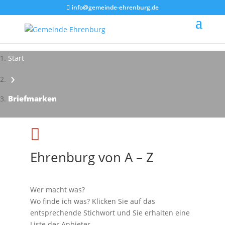
info@gemeinde-ehrenburg.de
Start
›
Impressionen - Mareike Kranz
Briefmarken

Ehrenburg von A – Z
Wer macht was?
Wo finde ich was? Klicken Sie auf das
entsprechende Stichwort und Sie erhalten eine
Liste der Anbieter.