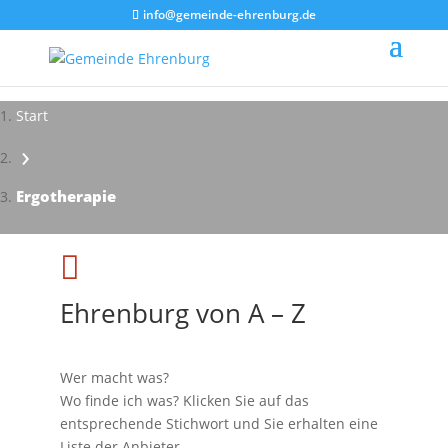
info@gemeinde-ehrenburg.de
Start
›
Impressionen - Mareike Kranz
Ergotherapie

Ehrenburg von A – Z
Wer macht was?
Wo finde ich was? Klicken Sie auf das
entsprechende Stichwort und Sie erhalten eine
Liste der Anbieter.