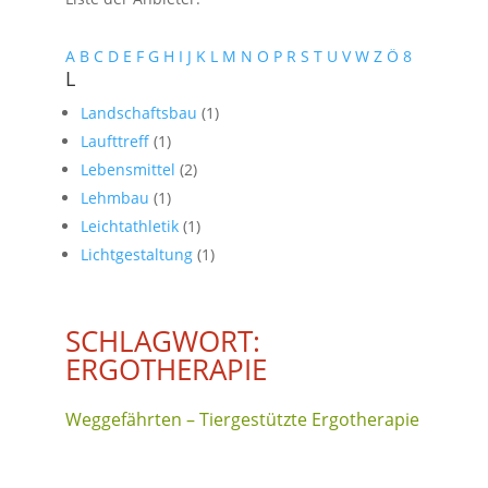
A
B
C
D
E
F
G
H
I
J
K
L
M
N
O
P
R
S
T
U
V
W
Z
Ö
8
L
Landschaftsbau
(1)
Laufttreff
(1)
Lebensmittel
(2)
Lehmbau
(1)
Leichtathletik
(1)
Lichtgestaltung
(1)
SCHLAGWORT:
ERGOTHERAPIE
Weggefährten – Tiergestützte Ergotherapie