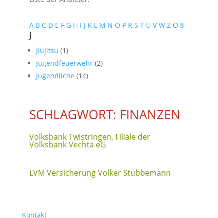
A
B
C
D
E
F
G
H
I
J
K
L
M
N
O
P
R
S
T
U
V
W
Z
Ö
8
J
JiuJitsu
(1)
Jugendfeuerwehr
(2)
Jugendliche
(14)
SCHLAGWORT: FINANZEN
Volksbank Twistringen, Filiale der
Volksbank Vechta eG
LVM Versicherung Volker Stubbemann
Kontakt