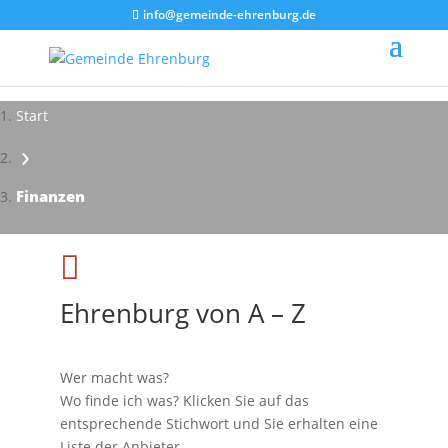
info@gemeinde-ehrenburg.de
Start
›
Impressionen - Mareike Kranz
Finanzen

Ehrenburg von A – Z
Wer macht was?
Wo finde ich was? Klicken Sie auf das
entsprechende Stichwort und Sie erhalten eine
Liste der Anbieter.