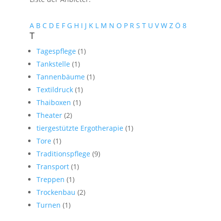
A
B
C
D
E
F
G
H
I
J
K
L
M
N
O
P
R
S
T
U
V
W
Z
Ö
8
T
Tagespflege
(1)
Tankstelle
(1)
Tannenbäume
(1)
Textildruck
(1)
Thaiboxen
(1)
Theater
(2)
tiergestützte Ergotherapie
(1)
Tore
(1)
Traditionspflege
(9)
Transport
(1)
Treppen
(1)
Trockenbau
(2)
Turnen
(1)