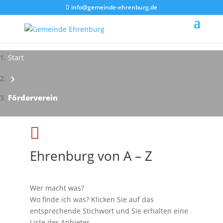
info@gemeinde-ehrenburg.de
Start
›
Impressionen - Mareike Kranz
Förderverein

Ehrenburg von A – Z
Wer macht was?
Wo finde ich was? Klicken Sie auf das
entsprechende Stichwort und Sie erhalten eine
Liste der Anbieter.