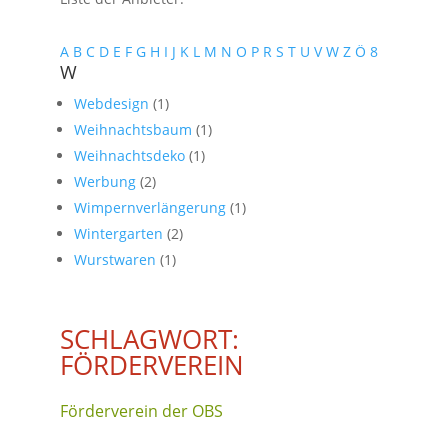
A
B
C
D
E
F
G
H
I
J
K
L
M
N
O
P
R
S
T
U
V
W
Z
Ö
8
W
Webdesign
(1)
Weihnachtsbaum
(1)
Weihnachtsdeko
(1)
Werbung
(2)
Wimpernverlängerung
(1)
Wintergarten
(2)
Wurstwaren
(1)
SCHLAGWORT:
FÖRDERVEREIN
Förderverein der OBS