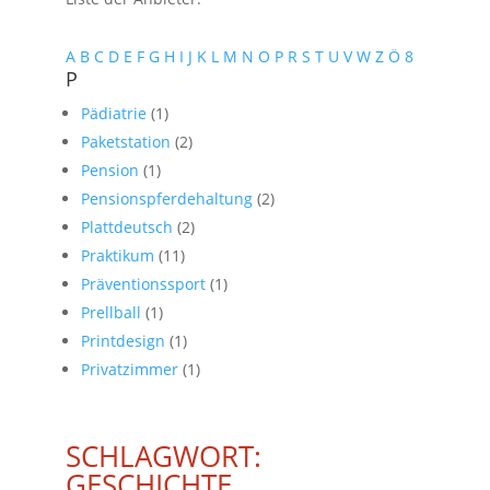
A
B
C
D
E
F
G
H
I
J
K
L
M
N
O
P
R
S
T
U
V
W
Z
Ö
8
P
Pädiatrie
(1)
Paketstation
(2)
Pension
(1)
Pensionspferdehaltung
(2)
Plattdeutsch
(2)
Praktikum
(11)
Präventionssport
(1)
Prellball
(1)
Printdesign
(1)
Privatzimmer
(1)
SCHLAGWORT:
GESCHICHTE