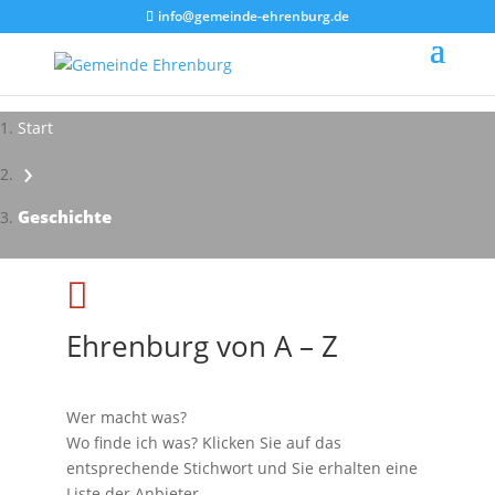
info@gemeinde-ehrenburg.de
Start
›
Impressionen - Mareike Kranz
Geschichte

Ehrenburg von A – Z
Wer macht was?
Wo finde ich was? Klicken Sie auf das
entsprechende Stichwort und Sie erhalten eine
Liste der Anbieter.