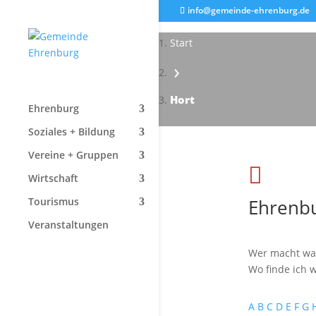
info@gemeinde-ehrenburg.de
Start
›
Hort
Ehrenburg
Soziales + Bildung
Vereine + Gruppen

Wirtschaft
Ehrenbu
Tourismus
Veranstaltungen
Wer macht wa
Wo finde ich w
A
B
C
D
E
F
G