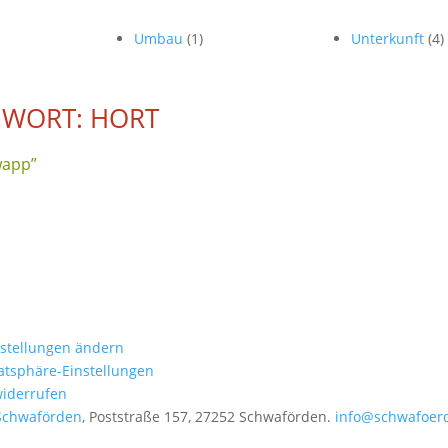
Umbau
(1)
Unterkunft
(4)
WORT: HORT
wapp”
nstellungen ändern
vatsphäre-Einstellungen
widerrufen
Schwaförden
, Poststraße 157, 27252 Schwaförden.
info@schwafoer