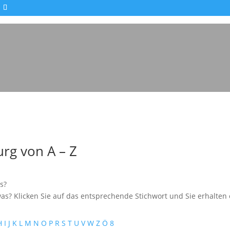
rg von A – Z
s?
as? Klicken Sie auf das entsprechende Stichwort und Sie erhalten e
H
I
J
K
L
M
N
O
P
R
S
T
U
V
W
Z
Ö
8