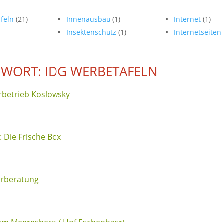
afeln
(21)
Innenausbau
(1)
Internet
(1)
Insektenschutz
(1)
Internetseite
WORT: IDG WERBETAFELN
rbetrieb Koslowsky
 Die Frische Box
erberatung
um Meeresberg / Hof Eschenhosrt