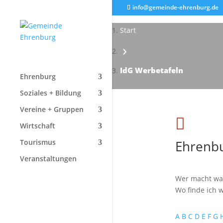
info@gemeinde-ehrenburg.de
Start
›
IdG Werbetafeln
Ehrenburg
Soziales + Bildung
Vereine + Gruppen

Wirtschaft
Ehrenbu
Tourismus
Veranstaltungen
Wer macht wa
Wo finde ich w
A
B
C
D
E
F
G