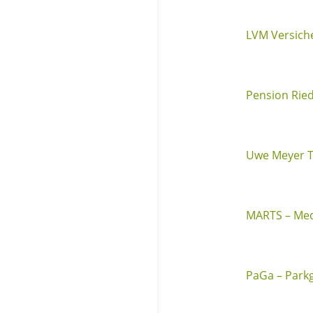
LVM Versich
Pension Rie
Uwe Meyer T
MARTS – Med
PaGa – Parkg