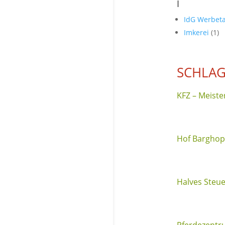
I
IdG Werbet
Imkerei
(1)
SCHLAG
KFZ – Meiste
Hof Barghop:
Halves Steu
Pferdezentr