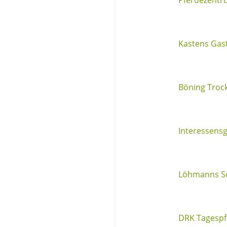
Kastens Gas
Böning Troc
Interessens
Löhmanns Sc
DRK Tagespf