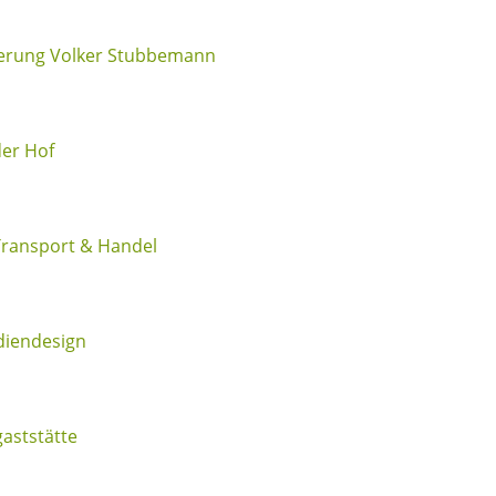
erung Volker Stubbemann
der Hof
ransport & Handel
iendesign
aststätte