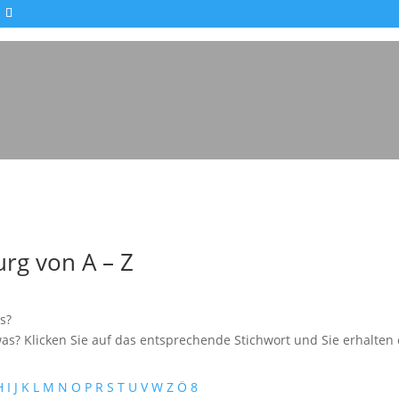
rg von A – Z
s?
as? Klicken Sie auf das entsprechende Stichwort und Sie erhalten e
H
I
J
K
L
M
N
O
P
R
S
T
U
V
W
Z
Ö
8