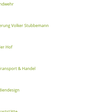
andwehr
erung Volker Stubbemann
der Hof
ransport & Handel
iendesign
aststätte