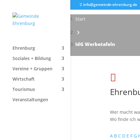
info@gemeinde-ehrenburg.de
Start
›
IdG Werbetafeln
Ehrenburg
Soziales + Bildung
Vereine + Gruppen

Wirtschaft
Ehrenbu
Tourismus
Veranstaltungen
Wer macht wa
Wo finde ich w
A
B
C
D
E
F
G