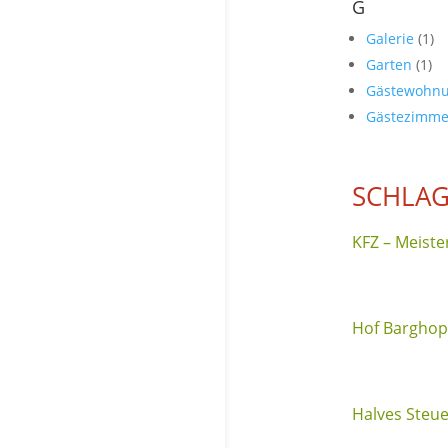
G
Galerie
(1)
Garten
(1)
Gästewohn
Gästezimm
SCHLAG
KFZ – Meiste
Hof Barghop:
Halves Steu