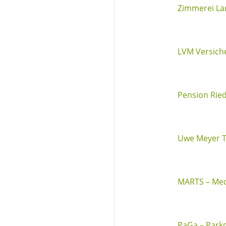
Zimmerei L
LVM Versich
Pension Rie
Uwe Meyer T
MARTS – Med
PaGa – Parkg