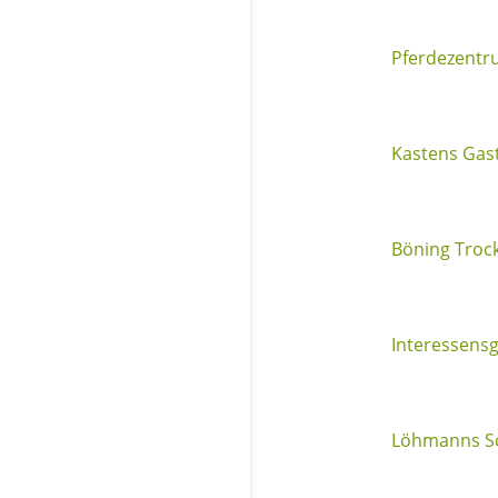
Pferdezentr
Kastens Gas
Böning Troc
Interessens
Löhmanns Sc