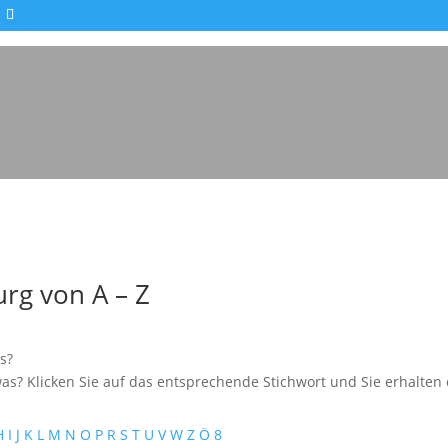
rg von A – Z
s?
as? Klicken Sie auf das entsprechende Stichwort und Sie erhalten e
H
I
J
K
L
M
N
O
P
R
S
T
U
V
W
Z
Ö
8