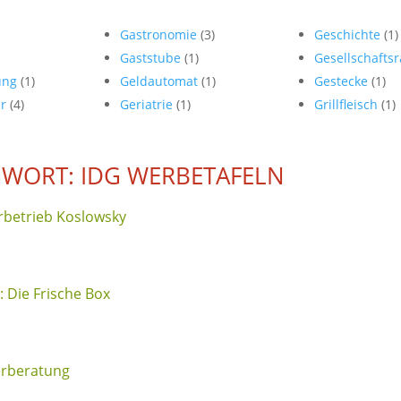
Gastronomie
(3)
Geschichte
(1)
Gaststube
(1)
Gesellschaft
ung
(1)
Geldautomat
(1)
Gestecke
(1)
er
(4)
Geriatrie
(1)
Grillfleisch
(1)
WORT: IDG WERBETAFELN
rbetrieb Koslowsky
 Die Frische Box
erberatung