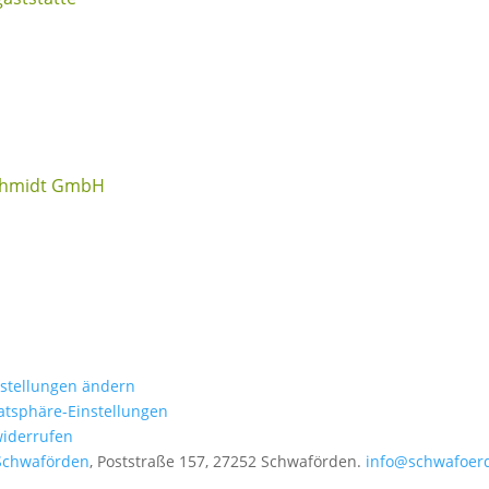
chmidt GmbH
nstellungen ändern
vatsphäre-Einstellungen
widerrufen
Schwaförden
, Poststraße 157, 27252 Schwaförden.
info@schwafoer