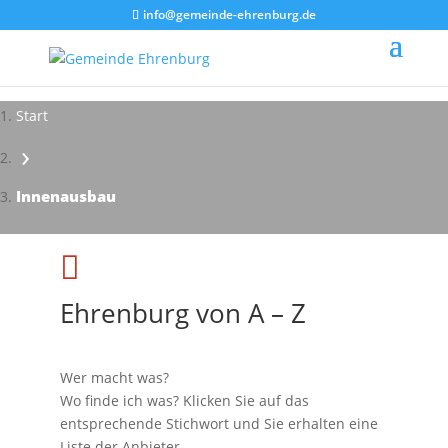
info@gemeinde-ehrenburg.de
Start
›
Impressionen - Mareike Kranz
Innenausbau

Ehrenburg von A – Z
Wer macht was?
Wo finde ich was? Klicken Sie auf das
entsprechende Stichwort und Sie erhalten eine
Liste der Anbieter.