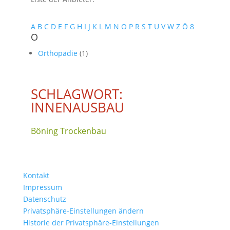
A
B
C
D
E
F
G
H
I
J
K
L
M
N
O
P
R
S
T
U
V
W
Z
Ö
8
O
Orthopädie
(1)
SCHLAGWORT:
INNENAUSBAU
Böning Trockenbau
Kontakt
Impressum
Datenschutz
Privatsphäre-Einstellungen ändern
Historie der Privatsphäre-Einstellungen