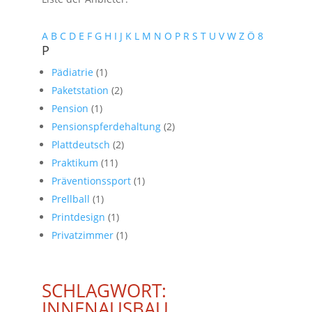
A
B
C
D
E
F
G
H
I
J
K
L
M
N
O
P
R
S
T
U
V
W
Z
Ö
8
P
Pädiatrie
(1)
Paketstation
(2)
Pension
(1)
Pensionspferdehaltung
(2)
Plattdeutsch
(2)
Praktikum
(11)
Präventionssport
(1)
Prellball
(1)
Printdesign
(1)
Privatzimmer
(1)
SCHLAGWORT:
INNENAUSBAU