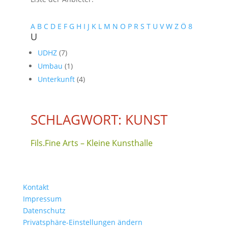
A
B
C
D
E
F
G
H
I
J
K
L
M
N
O
P
R
S
T
U
V
W
Z
Ö
8
U
UDHZ
(7)
Umbau
(1)
Unterkunft
(4)
SCHLAGWORT: KUNST
Fils.Fine Arts – Kleine Kunsthalle
Kontakt
Impressum
Datenschutz
Privatsphäre-Einstellungen ändern