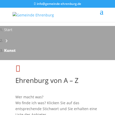
info@gemeinde-ehrenburg.de
Start
›
Impressionen - Mareike Kranz
Kunst

Ehrenburg von A – Z
Wer macht was?
Wo finde ich was? Klicken Sie auf das
entsprechende Stichwort und Sie erhalten eine
Liste der Anbieter.