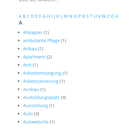
A
B
C
D
E
F
G
H
I
J
K
L
M
N
O
P
R
S
T
U
V
W
Z
Ö
8
A
Altpapier
(1)
ambulante Pflege
(1)
Anbau
(1)
Apartment
(2)
Arzt
(1)
Asbestentsorgung
(1)
Asbestsanierung
(1)
Ausbau
(1)
Ausbildungsplatz
(9)
Ausstellung
(1)
Auto
(3)
Autowäsche
(1)