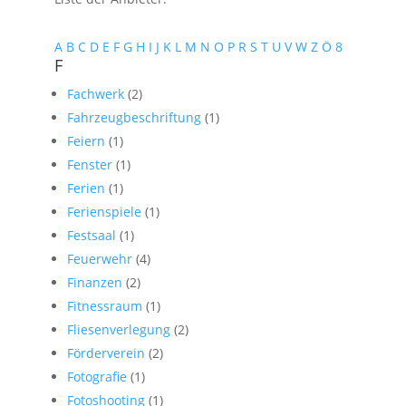
A
B
C
D
E
F
G
H
I
J
K
L
M
N
O
P
R
S
T
U
V
W
Z
Ö
8
F
Fachwerk
(2)
Fahrzeugbeschriftung
(1)
Feiern
(1)
Fenster
(1)
Ferien
(1)
Ferienspiele
(1)
Festsaal
(1)
Feuerwehr
(4)
Finanzen
(2)
Fitnessraum
(1)
Fliesenverlegung
(2)
Förderverein
(2)
Fotografie
(1)
Fotoshooting
(1)