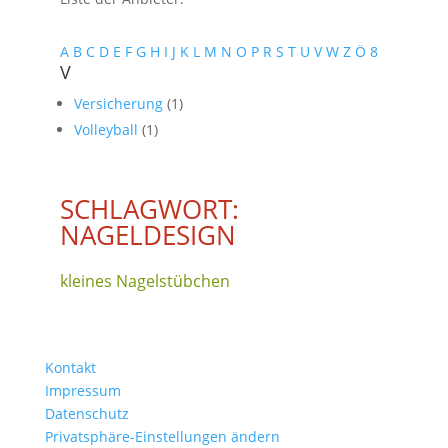
A
B
C
D
E
F
G
H
I
J
K
L
M
N
O
P
R
S
T
U
V
W
Z
Ö
8
V
Versicherung
(1)
Volleyball
(1)
SCHLAGWORT:
NAGELDESIGN
kleines Nagelstübchen
Kontakt
Impressum
Datenschutz
Privatsphäre-Einstellungen ändern