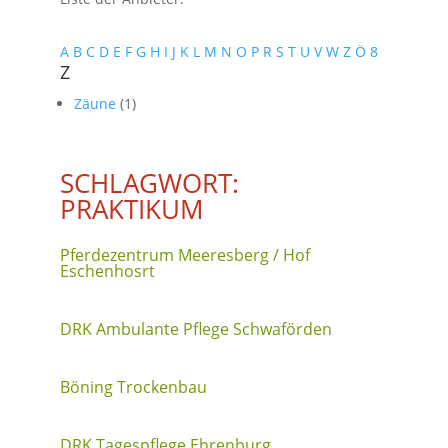
A
B
C
D
E
F
G
H
I
J
K
L
M
N
O
P
R
S
T
U
V
W
Z
Ö
8
Z
Zäune
(1)
SCHLAGWORT:
PRAKTIKUM
Pferdezentrum Meeresberg / Hof
Eschenhosrt
DRK Ambulante Pflege Schwaförden
Böning Trockenbau
DRK Tagespflege Ehrenburg