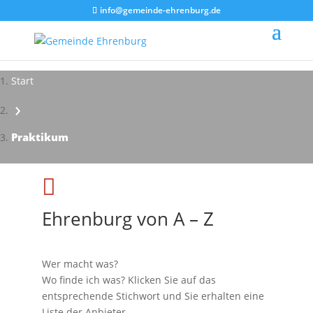
info@gemeinde-ehrenburg.de
Start
›
Impressionen - Mareike Kranz
Praktikum

Ehrenburg von A – Z
Wer macht was?
Wo finde ich was? Klicken Sie auf das
entsprechende Stichwort und Sie erhalten eine
Liste der Anbieter.