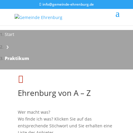
info@gemeinde-ehrenburg.de
Start
›
Impressionen - Mareike Kranz
Praktikum

Ehrenburg von A – Z
Wer macht was?
Wo finde ich was? Klicken Sie auf das
entsprechende Stichwort und Sie erhalten eine
Liste der Anbieter.