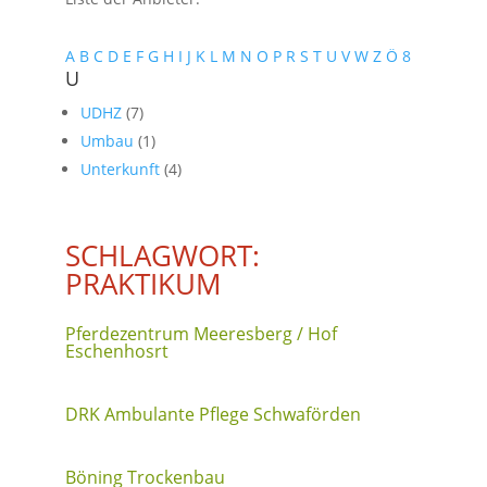
A
B
C
D
E
F
G
H
I
J
K
L
M
N
O
P
R
S
T
U
V
W
Z
Ö
8
U
UDHZ
(7)
Umbau
(1)
Unterkunft
(4)
SCHLAGWORT:
PRAKTIKUM
Pferdezentrum Meeresberg / Hof
Eschenhosrt
DRK Ambulante Pflege Schwaförden
Böning Trockenbau