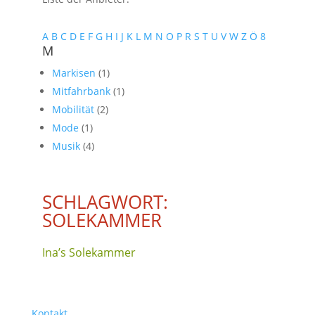
A
B
C
D
E
F
G
H
I
J
K
L
M
N
O
P
R
S
T
U
V
W
Z
Ö
8
M
Markisen
(1)
Mitfahrbank
(1)
Mobilität
(2)
Mode
(1)
Musik
(4)
SCHLAGWORT:
SOLEKAMMER
Ina’s Solekammer
Kontakt