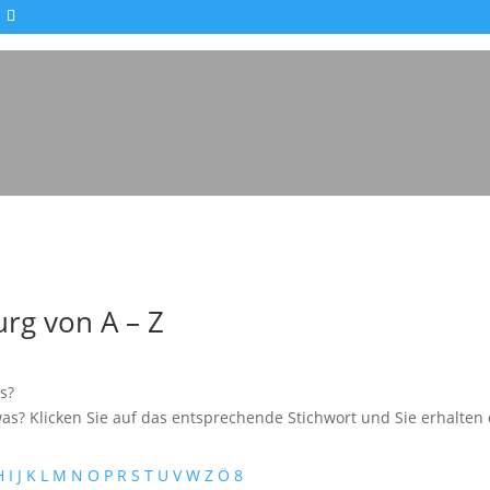
Impressionen - Mareike Kranz
rg von A – Z
s?
as? Klicken Sie auf das entsprechende Stichwort und Sie erhalten e
H
I
J
K
L
M
N
O
P
R
S
T
U
V
W
Z
Ö
8