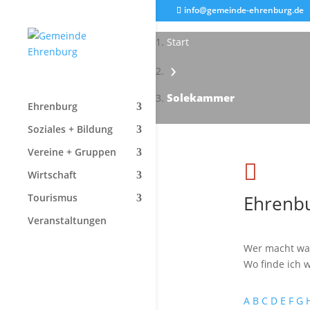
info@gemeinde-ehrenburg.de
Start
›
Solekammer
Ehrenburg
Soziales + Bildung
Vereine + Gruppen

Wirtschaft
Ehrenbu
Tourismus
Veranstaltungen
Wer macht wa
Wo finde ich w
A
B
C
D
E
F
G