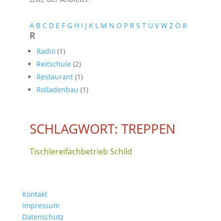
A
B
C
D
E
F
G
H
I
J
K
L
M
N
O
P
R
S
T
U
V
W
Z
Ö
8
R
Radio
(1)
Reitschule
(2)
Restaurant
(1)
Rolladenbau
(1)
SCHLAGWORT: TREPPEN
Tischlereifachbetrieb Schild
Kontakt
Impressum
Datenschutz