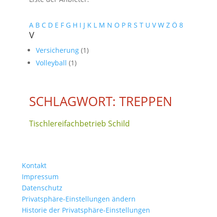
A
B
C
D
E
F
G
H
I
J
K
L
M
N
O
P
R
S
T
U
V
W
Z
Ö
8
V
Versicherung
(1)
Volleyball
(1)
SCHLAGWORT: TREPPEN
Tischlereifachbetrieb Schild
Kontakt
Impressum
Datenschutz
Privatsphäre-Einstellungen ändern
Historie der Privatsphäre-Einstellungen