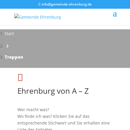
info@gemeinde-ehrenburg.de
Start
›
Impressionen - Mareike Kranz
Treppen

Ehrenburg von A – Z
Wer macht was?
Wo finde ich was? Klicken Sie auf das
entsprechende Stichwort und Sie erhalten eine
Liste der Anbieter.