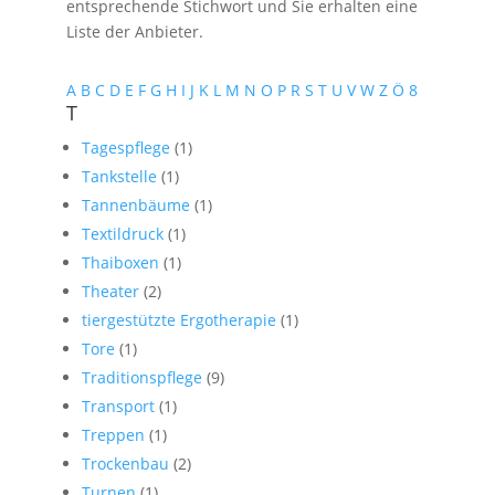
entsprechende Stichwort und Sie erhalten eine
Liste der Anbieter.
A
B
C
D
E
F
G
H
I
J
K
L
M
N
O
P
R
S
T
U
V
W
Z
Ö
8
T
Tagespflege
(1)
Tankstelle
(1)
Tannenbäume
(1)
Textildruck
(1)
Thaiboxen
(1)
Theater
(2)
tiergestützte Ergotherapie
(1)
Tore
(1)
Traditionspflege
(9)
Transport
(1)
Treppen
(1)
Trockenbau
(2)
Turnen
(1)