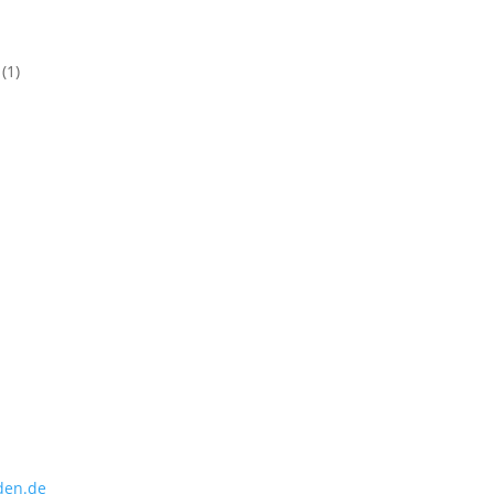
n
(1)
den.de