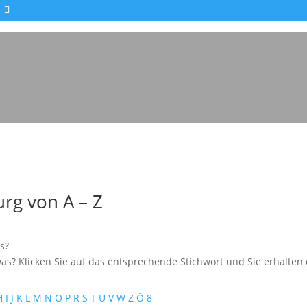
rg von A – Z
s?
as? Klicken Sie auf das entsprechende Stichwort und Sie erhalten e
H
I
J
K
L
M
N
O
P
R
S
T
U
V
W
Z
Ö
8