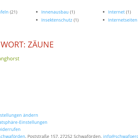
afeln
(21)
Innenausbau
(1)
Internet
(1)
Insektenschutz
(1)
Internetseite
WORT: ZÄUNE
anghorst
nstellungen ändern
vatsphäre-Einstellungen
widerrufen
Schwaförden
, Poststraße 157, 27252 Schwaförden.
info@schwafoer