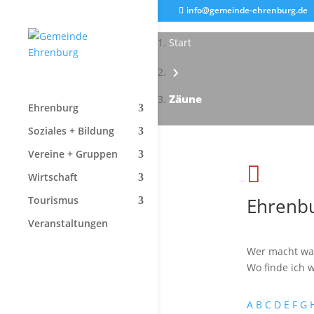
info@gemeinde-ehrenburg.de
Start
›
Zäune
Ehrenburg
Soziales + Bildung
Vereine + Gruppen

Wirtschaft
Ehrenbu
Tourismus
Veranstaltungen
Wer macht wa
Wo finde ich w
A
B
C
D
E
F
G