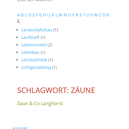
A
B
C
D
E
F
G
H
I
J
K
L
M
N
O
P
R
S
T
U
V
W
Z
Ö
8
L
Landschaftsbau
(1)
Laufttreff
(1)
Lebensmittel
(2)
Lehmbau
(1)
Leichtathletik
(1)
Lichtgestaltung
(1)
SCHLAGWORT: ZÄUNE
Zaun & Co Langhorst
Kontakt