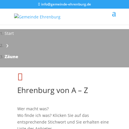
info@gemeinde-ehrenburg.de
Start
›
Impressionen - Mareike Kranz
Zäune

Ehrenburg von A – Z
Wer macht was?
Wo finde ich was? Klicken Sie auf das
entsprechende Stichwort und Sie erhalten eine
Liste der Anbieter.