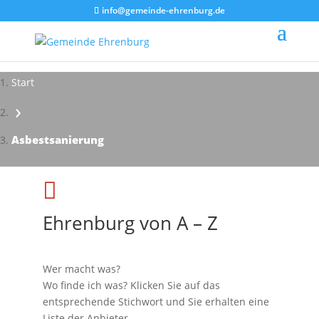
info@gemeinde-ehrenburg.de
Start
›
Impressionen - Mareike Kranz
Asbestsanierung

Ehrenburg von A – Z
Wer macht was?
Wo finde ich was? Klicken Sie auf das
entsprechende Stichwort und Sie erhalten eine
Liste der Anbieter.