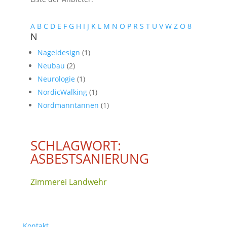
A
B
C
D
E
F
G
H
I
J
K
L
M
N
O
P
R
S
T
U
V
W
Z
Ö
8
N
Nageldesign
(1)
Neubau
(2)
Neurologie
(1)
NordicWalking
(1)
Nordmanntannen
(1)
SCHLAGWORT:
ASBESTSANIERUNG
Zimmerei Landwehr
Kontakt