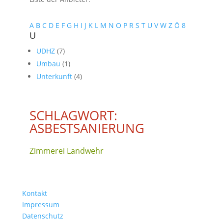
A
B
C
D
E
F
G
H
I
J
K
L
M
N
O
P
R
S
T
U
V
W
Z
Ö
8
U
UDHZ
(7)
Umbau
(1)
Unterkunft
(4)
SCHLAGWORT:
ASBESTSANIERUNG
Zimmerei Landwehr
Kontakt
Impressum
Datenschutz