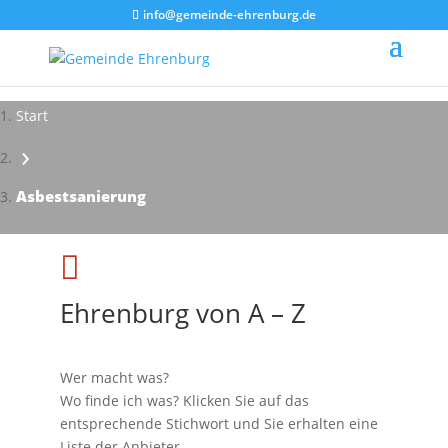
info@gemeinde-ehrenburg.de
Start
›
Impressionen - Mareike Kranz
Asbestsanierung

Ehrenburg von A – Z
Wer macht was?
Wo finde ich was? Klicken Sie auf das
entsprechende Stichwort und Sie erhalten eine
Liste der Anbieter.