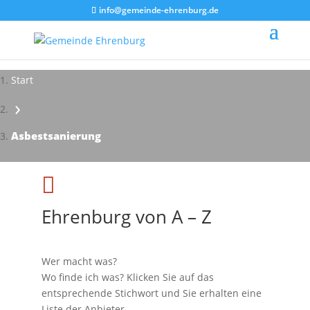
info@gemeinde-ehrenburg.de
Start
›
Impressionen - Mareike Kranz
Asbestsanierung

Ehrenburg von A – Z
Wer macht was?
Wo finde ich was? Klicken Sie auf das
entsprechende Stichwort und Sie erhalten eine
Liste der Anbieter.