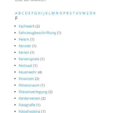
A
B
C
D
E
F
G
H
I
J
K
L
M
N
O
P
R
S
T
U
V
W
Z
Ö
8
F
Fachwerk
(2)
Fahrzeugbeschriftung
(1)
Feiern
(1)
Fenster
(1)
Ferien
(1)
Ferienspiele
(1)
Festsaal
(1)
Feuerwehr
(4)
Finanzen
(2)
Fitnessraum
(1)
Fliesenverlegung
(2)
Förderverein
(2)
Fotografie
(1)
Fotoshooting
(1)