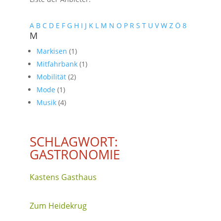
A
B
C
D
E
F
G
H
I
J
K
L
M
N
O
P
R
S
T
U
V
W
Z
Ö
8
M
Markisen
(1)
Mitfahrbank
(1)
Mobilität
(2)
Mode
(1)
Musik
(4)
SCHLAGWORT:
GASTRONOMIE
Kastens Gasthaus
Zum Heidekrug