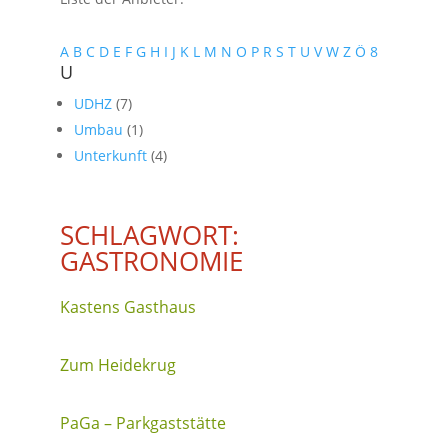
A
B
C
D
E
F
G
H
I
J
K
L
M
N
O
P
R
S
T
U
V
W
Z
Ö
8
U
UDHZ
(7)
Umbau
(1)
Unterkunft
(4)
SCHLAGWORT:
GASTRONOMIE
Kastens Gasthaus
Zum Heidekrug
PaGa – Parkgaststätte