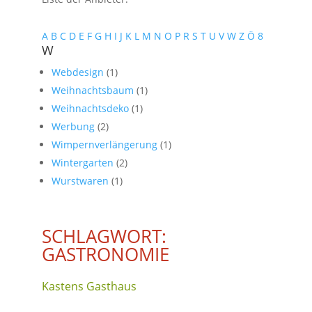
A
B
C
D
E
F
G
H
I
J
K
L
M
N
O
P
R
S
T
U
V
W
Z
Ö
8
W
Webdesign
(1)
Weihnachtsbaum
(1)
Weihnachtsdeko
(1)
Werbung
(2)
Wimpernverlängerung
(1)
Wintergarten
(2)
Wurstwaren
(1)
SCHLAGWORT:
GASTRONOMIE
Kastens Gasthaus