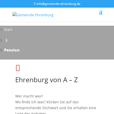
info@gemeinde-ehrenburg.de
Start
›
Impressionen - Mareike Kranz
Pension

Ehrenburg von A – Z
Wer macht was?
Wo finde ich was? Klicken Sie auf das
entsprechende Stichwort und Sie erhalten eine
Liste der Anbieter.