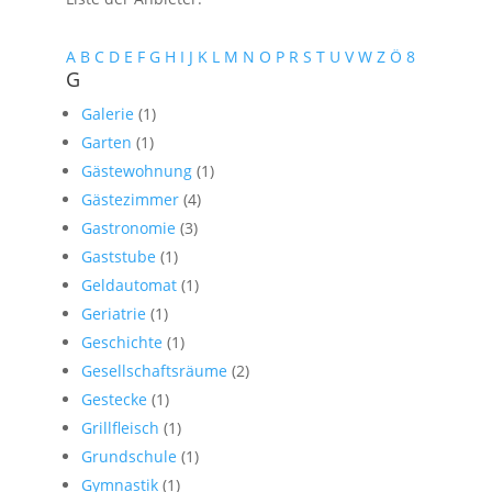
A
B
C
D
E
F
G
H
I
J
K
L
M
N
O
P
R
S
T
U
V
W
Z
Ö
8
G
Galerie
(1)
Garten
(1)
Gästewohnung
(1)
Gästezimmer
(4)
Gastronomie
(3)
Gaststube
(1)
Geldautomat
(1)
Geriatrie
(1)
Geschichte
(1)
Gesellschaftsräume
(2)
Gestecke
(1)
Grillfleisch
(1)
Grundschule
(1)
Gymnastik
(1)