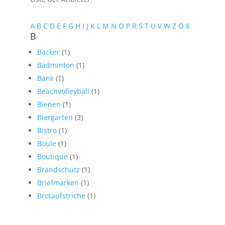
A
B
C
D
E
F
G
H
I
J
K
L
M
N
O
P
R
S
T
U
V
W
Z
Ö
8
B
Bäcker
(1)
Badminton
(1)
Bank
(1)
Beachvolleyball
(1)
Bienen
(1)
Biergarten
(3)
Bistro
(1)
Boule
(1)
Boutique
(1)
Brandschutz
(1)
Briefmarken
(1)
Brotaufstriche
(1)