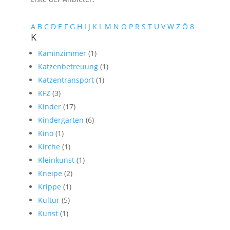
A
B
C
D
E
F
G
H
I
J
K
L
M
N
O
P
R
S
T
U
V
W
Z
Ö
8
K
Kaminzimmer
(1)
Katzenbetreuung
(1)
Katzentransport
(1)
KFZ
(3)
Kinder
(17)
Kindergarten
(6)
Kino
(1)
Kirche
(1)
Kleinkunst
(1)
Kneipe
(2)
Krippe
(1)
Kultur
(5)
Kunst
(1)