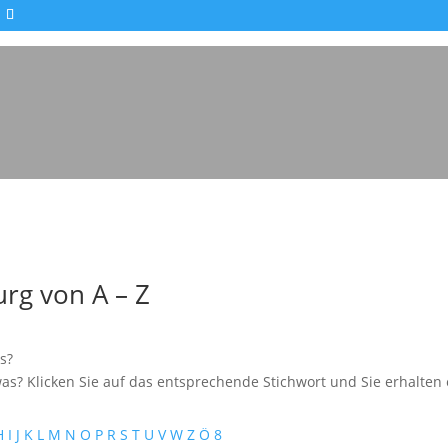
Impressionen - Mareike Kranz
rg von A – Z
s?
as? Klicken Sie auf das entsprechende Stichwort und Sie erhalten e
H
I
J
K
L
M
N
O
P
R
S
T
U
V
W
Z
Ö
8