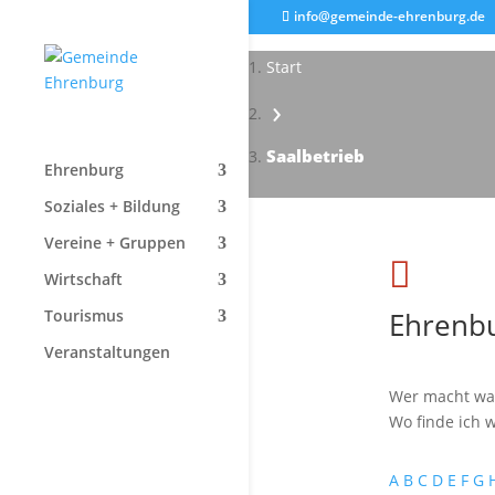
info@gemeinde-ehrenburg.de
Start
›
Saalbetrieb
Ehrenburg
Soziales + Bildung
Vereine + Gruppen

Wirtschaft
Ehrenbu
Tourismus
Veranstaltungen
Wer macht wa
Wo finde ich w
A
B
C
D
E
F
G