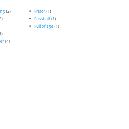
ung
(2)
Frisör
(1)
2)
Fussball
(1)
Fußpflege
(1)
1)
er
(4)