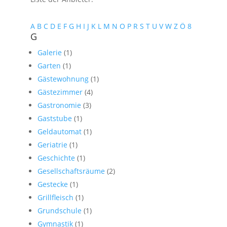
A
B
C
D
E
F
G
H
I
J
K
L
M
N
O
P
R
S
T
U
V
W
Z
Ö
8
G
Galerie
(1)
Garten
(1)
Gästewohnung
(1)
Gästezimmer
(4)
Gastronomie
(3)
Gaststube
(1)
Geldautomat
(1)
Geriatrie
(1)
Geschichte
(1)
Gesellschaftsräume
(2)
Gestecke
(1)
Grillfleisch
(1)
Grundschule
(1)
Gymnastik
(1)