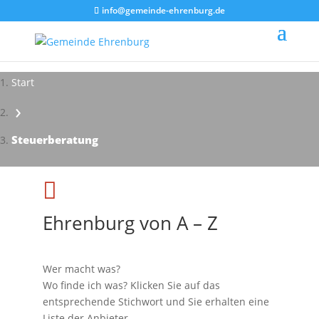
info@gemeinde-ehrenburg.de
Start
›
Impressionen - Mareike Kranz
Steuerberatung

Ehrenburg von A – Z
Wer macht was?
Wo finde ich was? Klicken Sie auf das
entsprechende Stichwort und Sie erhalten eine
Liste der Anbieter.