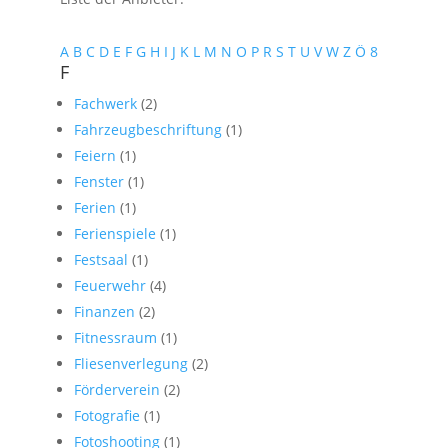
A
B
C
D
E
F
G
H
I
J
K
L
M
N
O
P
R
S
T
U
V
W
Z
Ö
8
F
Fachwerk
(2)
Fahrzeugbeschriftung
(1)
Feiern
(1)
Fenster
(1)
Ferien
(1)
Ferienspiele
(1)
Festsaal
(1)
Feuerwehr
(4)
Finanzen
(2)
Fitnessraum
(1)
Fliesenverlegung
(2)
Förderverein
(2)
Fotografie
(1)
Fotoshooting
(1)