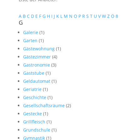
A
B
C
D
E
F
G
H
I
J
K
L
M
N
O
P
R
S
T
U
V
W
Z
Ö
8
G
Galerie
(1)
Garten
(1)
Gästewohnung
(1)
Gästezimmer
(4)
Gastronomie
(3)
Gaststube
(1)
Geldautomat
(1)
Geriatrie
(1)
Geschichte
(1)
Gesellschaftsräume
(2)
Gestecke
(1)
Grillfleisch
(1)
Grundschule
(1)
Gymnastik
(1)