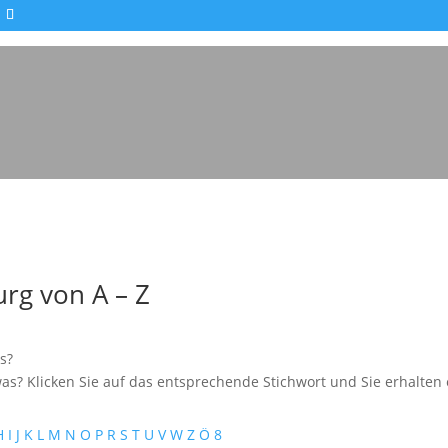
Impressionen - Mareike Kranz
rg von A – Z
s?
as? Klicken Sie auf das entsprechende Stichwort und Sie erhalten e
H
I
J
K
L
M
N
O
P
R
S
T
U
V
W
Z
Ö
8