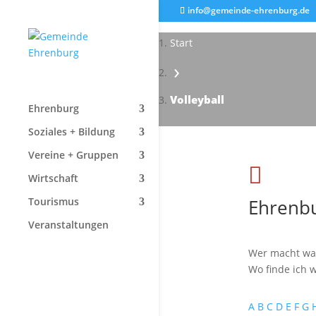
info@gemeinde-ehrenburg.de
Start
›
Volleyball
Ehrenburg
Soziales + Bildung
Vereine + Gruppen

Wirtschaft
Ehrenbu
Tourismus
Veranstaltungen
Wer macht wa
Wo finde ich w
A
B
C
D
E
F
G