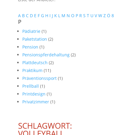
A
B
C
D
E
F
G
H
I
J
K
L
M
N
O
P
R
S
T
U
V
W
Z
Ö
8
P
Pädiatrie
(1)
Paketstation
(2)
Pension
(1)
Pensionspferdehaltung
(2)
Plattdeutsch
(2)
Praktikum
(11)
Präventionssport
(1)
Prellball
(1)
Printdesign
(1)
Privatzimmer
(1)
SCHLAGWORT:
VOLLEYBALL