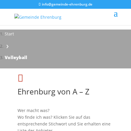
info@gemeinde-ehrenburg.de
Start
›
Impressionen - Mareike Kranz
Volleyball

Ehrenburg von A – Z
Wer macht was?
Wo finde ich was? Klicken Sie auf das
entsprechende Stichwort und Sie erhalten eine
Liste der Anbieter.