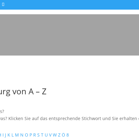
rg von A – Z
s?
as? Klicken Sie auf das entsprechende Stichwort und Sie erhalten e
H
I
J
K
L
M
N
O
P
R
S
T
U
V
W
Z
Ö
8