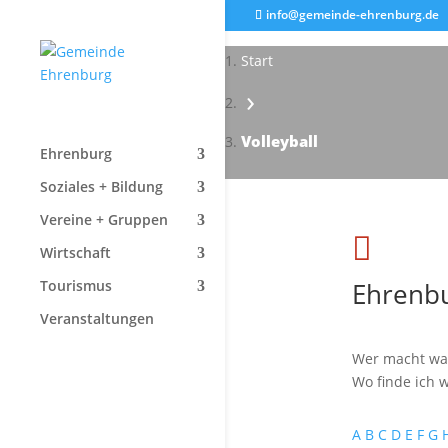
info@gemeinde-ehrenburg.de
Start
›
Volleyball
Ehrenburg
Soziales + Bildung
Vereine + Gruppen

Wirtschaft
Ehrenbu
Tourismus
Veranstaltungen
Wer macht wa
Wo finde ich w
A
B
C
D
E
F
G